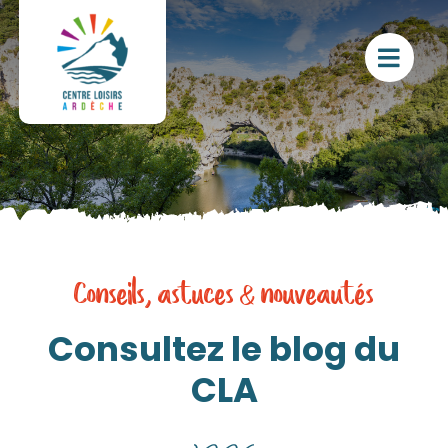
Passer
au
contenu
Conseils, astuces & nouveautés
Consultez le blog du
CLA