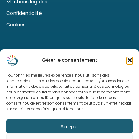
Mentions légales
Confidentialité
Cookies
Centre Loisirs Ardèche
Gérer le consentement
Vos activités sportives & familiales en Sud Ardèche
Pour offrir les meilleures expériences, nous utilisons des
technologies telles que les cookies pour stocker et/ou accéder aux
CONTACTEZ NOTRE ÉQUIPE
informations des appareils. Le fait de consentir à ces technologies
nous permettra de traiter des données telles que le comportement
de navigation ou les ID uniques sur ce site. Le fait de ne pas
consentir ou de retirer son consentement peut avoir un effet négatif
sur certaines caractéristiques et fonctions.
Retrouvez toute l’actualité du CLA sur les réseaux !
Accepter